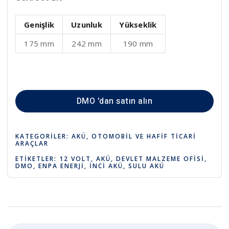
Genişlik
Uzunluk
Yükseklik
175 mm
242 mm
190 mm
DMO 'dan satın alın
KATEGORILER:
AKÜ
,
OTOMOBIL VE HAFIF TICARI
ARAÇLAR
ETIKETLER:
12 VOLT
,
AKÜ
,
DEVLET MALZEME OFISI
,
DMO
,
ENPA ENERJI
,
İNCI AKÜ
,
SULU AKÜ