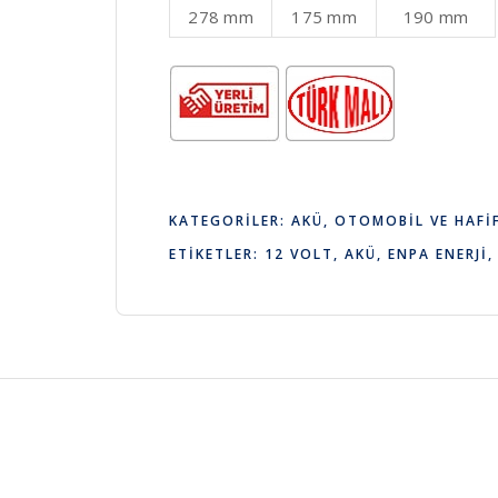
278 mm
175 mm
190 mm
KATEGORILER:
AKÜ
,
OTOMOBIL VE HAFIF
ETIKETLER:
12 VOLT
,
AKÜ
,
ENPA ENERJI