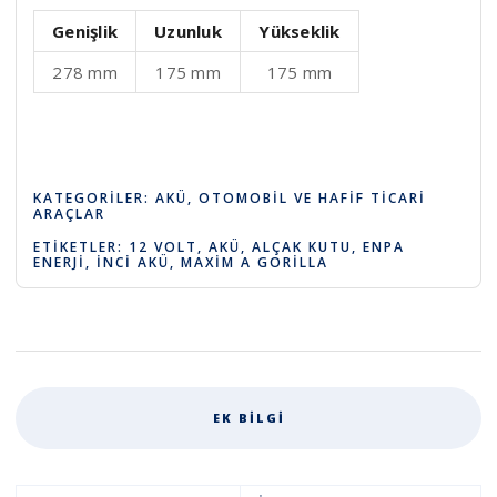
Genişlik
Uzunluk
Yükseklik
278 mm
175 mm
175 mm
KATEGORILER:
AKÜ
,
OTOMOBIL VE HAFIF TICARI
ARAÇLAR
ETIKETLER:
12 VOLT
,
AKÜ
,
ALÇAK KUTU
,
ENPA
ENERJI
,
İNCI AKÜ
,
MAXIM A GORILLA
EK BILGI