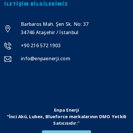
İLETIŞIM BILGILERIMIZ
Barbaros Mah. Şen Sk. No: 37
34746 Ataşehir / İstanbul
+90 216 572 1903
info@enpaenerji.com
Enpa Enerji
"İnci Akü, Lubex, Blueforce markalarının DMO Yetkili
Satıcısıdır.”