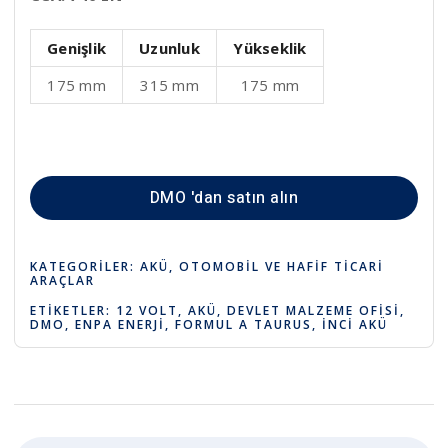
Genişlik
Uzunluk
Yükseklik
175 mm
315 mm
175 mm
DMO 'dan satın alın
KATEGORILER:
AKÜ
,
OTOMOBIL VE HAFIF TICARI
ARAÇLAR
ETIKETLER:
12 VOLT
,
AKÜ
,
DEVLET MALZEME OFISI
,
DMO
,
ENPA ENERJI
,
FORMUL A TAURUS
,
İNCI AKÜ